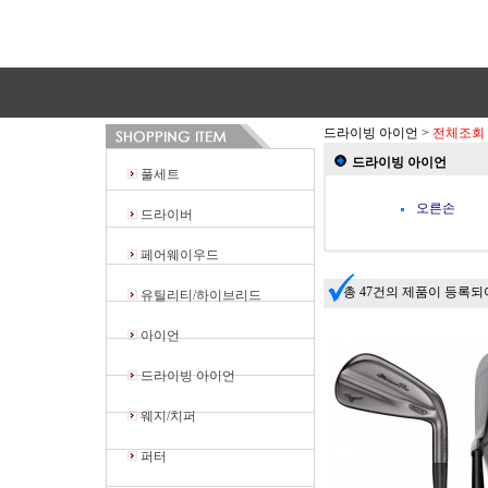
드라이빙 아이언
>
전체조회
드라이빙 아이언
풀세트
오른손
드라이버
페어웨이우드
총 47건의 제품이 등록되
유틸리티/하이브리드
아이언
드라이빙 아이언
웨지/치퍼
퍼터