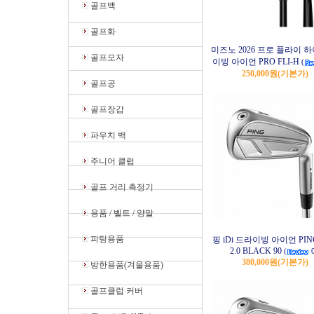
골프백
골프화
미즈노 2026 프로 플라이 
골프모자
이빙 아이언 PRO FLI-H
(
250,000원
(기본가)
골프공
골프장갑
파우치 백
주니어 클럽
골프 거리 측정기
용품 / 벨트 / 양말
피팅용품
핑 iDi 드라이빙 아이언 PI
2.0 BLACK 90
(
0
380,000원
(기본가)
방한용품(겨울용품)
골프클럽 커버