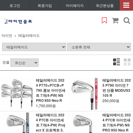
로그인
회원가입
마이페이지
최근본상품
아이언
테일러메이드
정렬
테일러메이드 202
테일러메이드 202
4 P770+P7CB+P
5 P790 아이언 7
790 콤보 아이언세
번 단품 MODUS3
트 7개(4-PW) NS
105 R
PRO 950 Neo R
250,000원
1,700,000원
테일러메이드 202
테일러메이드 202
4 P7CB 아이언세
4 P7CB 아이언세
트 7개(4-PW) Proj
트 7개(4-PW) NS
ect X 프로젝트 5.
PRO 950 Neo R