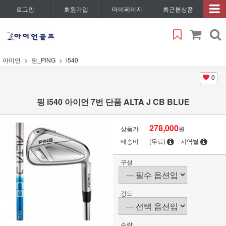
로그인
회원가입
마이페이지
최근본상품
아이언
핑_PING
i540
0
핑 i540 아이언 7번 단품 ALTA J CB BLUE
278,000
상품가
원
배송비
(무료)
지역별
구성
강도
수량