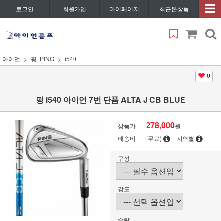
로그인
회원가입
마이페이지
최근본상품
아이언
핑_PING
i540
0
핑 i540 아이언 7번 단품 ALTA J CB BLUE
278,000
상품가
원
배송비
(무료)
지역별
구성
강도
수량