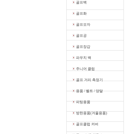
골프백
골프화
골프모자
골프공
골프장갑
파우치 백
주니어 클럽
골프 거리 측정기
용품 / 벨트 / 양말
피팅용품
방한용품(겨울용품)
골프클럽 커버