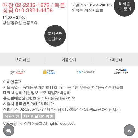
매장 02-2236-1872 / 빠른
비회원
국민 729601-04-206182
상담 010-3924-4458
1:1 문의
예금주 :아이언골프
11:00 ~ 21:00
평일/공휴일 연중무휴
고객센터
연결하기
PC 버전
이용안내
고객센터
아이언골프
서울특별시 동대문구 제기로11길 19, 나동 1층 우측호(제기동) 아이언골프
대표
박동하
개인정보 보호 책임자
박동하
통신판매업신고번호
2013-서울동대문-0574
사업자 등록번호
204-26-59404
전화
매장 02-2236-1872 / 빠른상담 010-3924-4458
팩스
전화상담시간
이용약관
개인정보처리방침
Copyright © 아이언골프 All rights reserved.