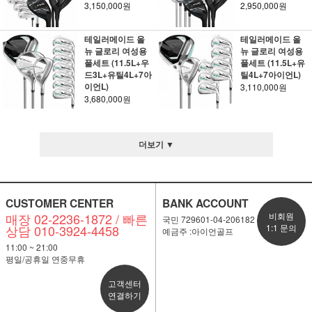
3,150,000원
2,950,000원
테일러메이드 올
테일러메이드 올
뉴 글로리 여성용
뉴 글로리 여성용
풀세트 (11.5L+우
풀세트 (11.5L+유
드3L+유틸4L+7아
틸4L+7아이언L)
이언L)
3,110,000원
3,680,000원
더보기 ▼
CUSTOMER CENTER
BANK ACCOUNT
매장 02-2236-1872 / 빠른
비회원
국민 729601-04-206182
상담 010-3924-4458
1:1 문의
예금주 :아이언골프
11:00 ~ 21:00
평일/공휴일 연중무휴
고객센터
연결하기