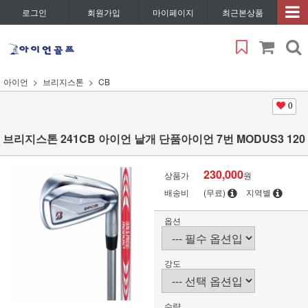
로그인
회원가입
마이페이지
최근본상품
아이언
브리지스톤
CB
0
브리지스톤 241CB 아이언 낱개 단품아이언 7번 MODUS3 120
230,000
상품가
원
배송비
(무료)
지역별
옵션
강도
수량