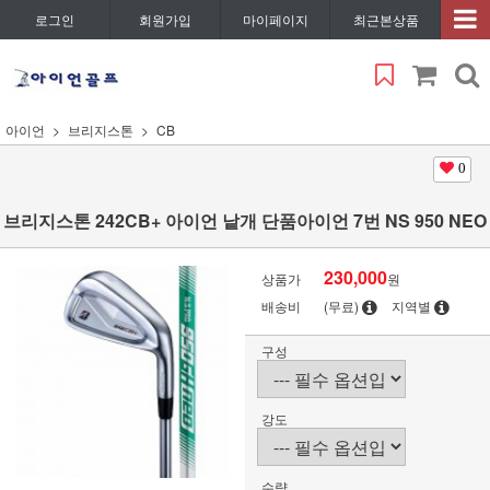
로그인
회원가입
마이페이지
최근본상품
아이언
브리지스톤
CB
0
브리지스톤 242CB+ 아이언 낱개 단품아이언 7번 NS 950 NEO
230,000
상품가
원
배송비
(무료)
지역별
구성
강도
수량