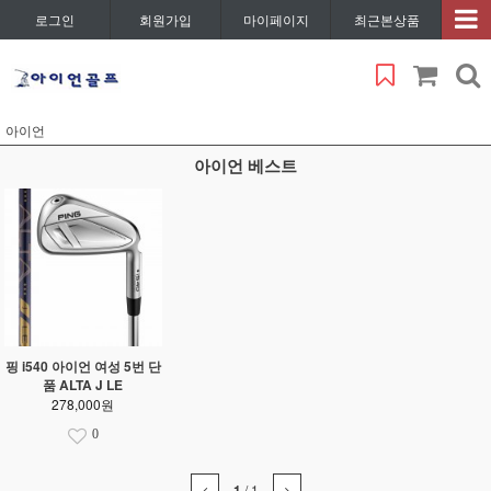
로그인
회원가입
마이페이지
최근본상품
아이언
아이언 베스트
핑 i540 아이언 여성 5번 단
품 ALTA J LE
278,000원
0
1
/
1