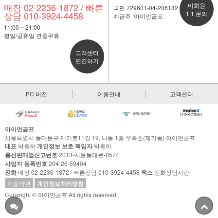
매장 02-2236-1872 / 빠른
비회원
국민 729601-04-206182
상담 010-3924-4458
1:1 문의
예금주 :아이언골프
11:00 ~ 21:00
평일/공휴일 연중무휴
고객센터
연결하기
PC 버전
이용안내
고객센터
아이언골프
서울특별시 동대문구 제기로11길 19, 나동 1층 우측호(제기동) 아이언골프
대표
박동하
개인정보 보호 책임자
박동하
통신판매업신고번호
2013-서울동대문-0574
사업자 등록번호
204-26-59404
전화
매장 02-2236-1872 / 빠른상담 010-3924-4458
팩스
전화상담시간
이용약관
개인정보처리방침
Copyright © 아이언골프 All rights reserved.