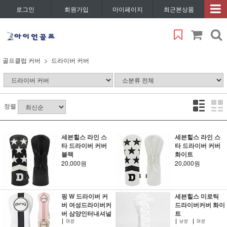
로그인
회원가입
마이페이지
최근본상품
골프클럽 커버
드라이버 커버
정렬
세븐힐스 라인 스
세븐힐스 라인 스
타 드라이버 커버
타 드라이버 커버
블랙
화이트
20,000원
20,000원
핑 W 드라이버 커
세븐힐스 미로틱
버 여성드라이버커
드라이버커버 화이
버 삼양인터내셔널
트