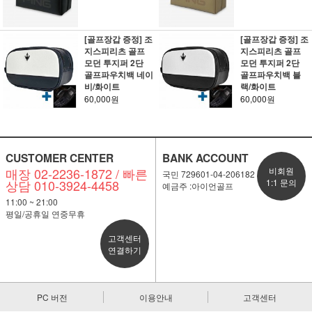
[골프장갑 증정] 조
[골프장갑 증정] 조
지스피리츠 골프
지스피리츠 골프
모던 투지퍼 2단
모던 투지퍼 2단
골프파우치백 네이
골프파우치백 블
비/화이트
랙/화이트
60,000원
60,000원
CUSTOMER CENTER
BANK ACCOUNT
매장 02-2236-1872 / 빠른
비회원
국민 729601-04-206182
상담 010-3924-4458
1:1 문의
예금주 :아이언골프
11:00 ~ 21:00
평일/공휴일 연중무휴
고객센터
연결하기
PC 버전
이용안내
고객센터